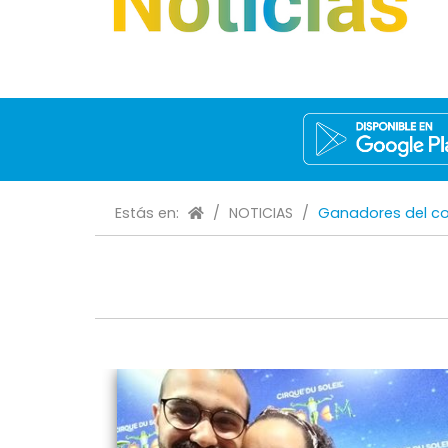
Estás en:
/
NOTICIAS
/
Ganadores del con