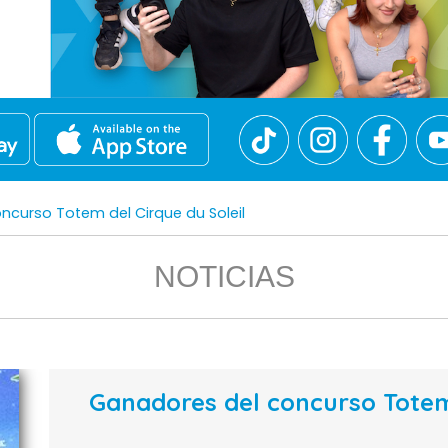
curso Totem del Cirque du Soleil
NOTICIAS
Ganadores del concurso Totem 