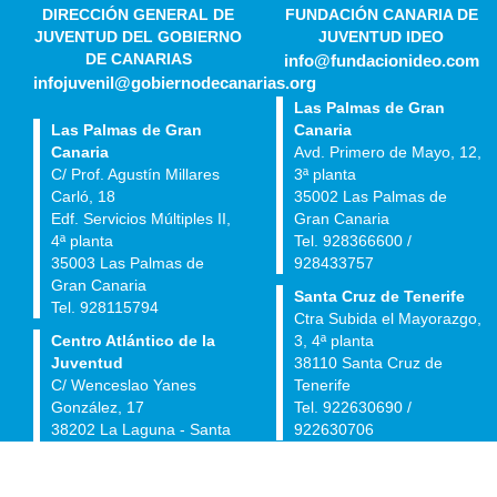
DIRECCIÓN GENERAL DE
FUNDACIÓN CANARIA DE
JUVENTUD DEL GOBIERNO
JUVENTUD IDEO
DE CANARIAS
info@fundacionideo.com
infojuvenil@gobiernodecanarias.org
Las Palmas de Gran
Las Palmas de Gran
Canaria
Canaria
Avd. Primero de Mayo, 12,
C/ Prof. Agustín Millares
3ª planta
Carló, 18
35002 Las Palmas de
Edf. Servicios Múltiples II,
Gran Canaria
4ª planta
Tel. 928366600 /
35003 Las Palmas de
928433757
Gran Canaria
Santa Cruz de Tenerife
Tel. 928115794
Ctra Subida el Mayorazgo,
Centro Atlántico de la
3, 4ª planta
Juventud
38110 Santa Cruz de
C/ Wenceslao Yanes
Tenerife
González, 17
Tel. 922630690 /
38202 La Laguna - Santa
922630706
Cruz de Tenerife
Tel. 922922521