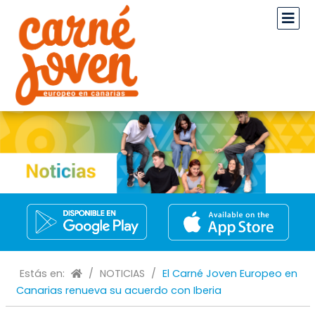
Estás en:
/
NOTICIAS
/
El Carné Joven Europeo en
Canarias renueva su acuerdo con Iberia