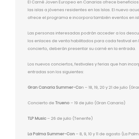
El Carné Joven Europeo en Canarias ofrece beneficios 
las islas a jóvenes residentes en las Islas. El nuevo ac
ofrece el programa e incorpora también eventos en i
Las personas interesadas podrán acceder a los desc
los enlaces de venta habilitados para cada festival en
concierto, deberán presentar su carné en la entrada.
Los nuevos conciertos, festivales y ferias que han in
entradas son los siguientes:
Gran Canaria Summer-Co
n – 18, 19, 20 y 21 de julio (G
Concierto de
Trueno
– 19 de julio (Gran Canaria)
TLP Music
– 26 de julio (Tenerife)
La Palma Summer-Con
– 8, 9, 10 y 11 de agosto (La Pal