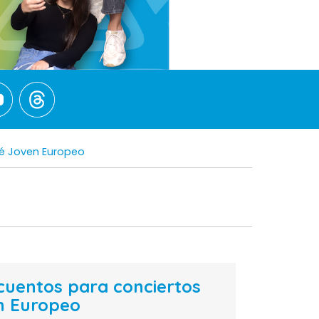
né Joven Europeo
uentos para conciertos
en Europeo