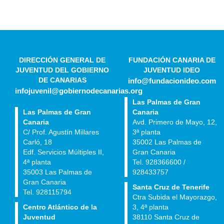
DIRECCIÓN GENERAL DE
FUNDACIÓN CANARIA DE
JUVENTUD DEL GOBIERNO
JUVENTUD IDEO
DE CANARIAS
info@fundacionideo.com
infojuvenil@gobiernodecanarias.org
Las Palmas de Gran
Las Palmas de Gran
Canaria
Canaria
Avd. Primero de Mayo, 12,
C/ Prof. Agustín Millares
3ª planta
Carló, 18
35002 Las Palmas de
Edf. Servicios Múltiples II,
Gran Canaria
4ª planta
Tel. 928366600 /
35003 Las Palmas de
928433757
Gran Canaria
Santa Cruz de Tenerife
Tel. 928115794
Ctra Subida el Mayorazgo,
Centro Atlántico de la
3, 4ª planta
Juventud
38110 Santa Cruz de