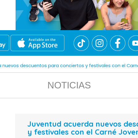
 nuevos descuentos para conciertos y festivales con el Car
NOTICIAS
Juventud acuerda nuevos desc
y festivales con el Carné Jov