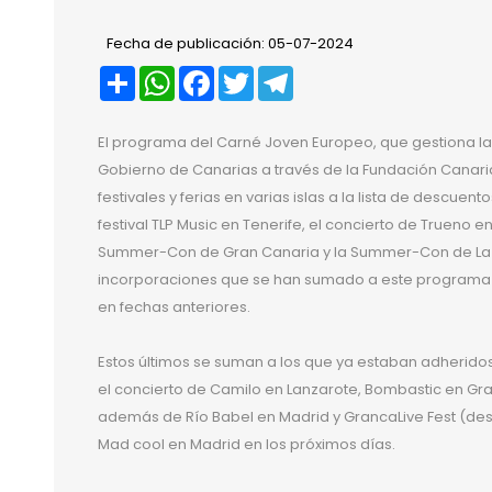
Fecha de publicación: 05-07-2024
Compartir
WhatsApp
Facebook
Twitter
Telegram
El programa del Carné Joven Europeo, que gestiona la
Gobierno de Canarias a través de la Fundación Canari
festivales y ferias en varias islas a la lista de descuent
festival TLP Music en Tenerife, el concierto de Trueno e
Summer-Con de Gran Canaria y la Summer-Con de La 
incorporaciones que se han sumado a este programa tra
en fechas anteriores.
Estos últimos se suman a los que ya estaban adherido
el concierto de Camilo en Lanzarote, Bombastic en Gra
además de Río Babel en Madrid y GrancaLive Fest (desde
Mad cool en Madrid en los próximos días.