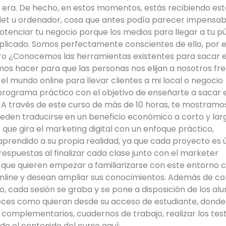
 era. De hecho, en estos momentos, estás recibiendo est
let u ordenador, cosa que antes podía parecer impensabl
tenciar tu negocio porque los medios para llegar a tu pú
tiplicado. Somos perfectamente conscientes de ello, por 
ro ¿Conocemos las herramientas existentes para sacar e
 hacer para que las personas nos elijan a nosotros fre
 mundo online para llevar clientes a mi local o negocio
rograma práctico con el objetivo de enseñarte a sacar e
A través de este curso de más de 10 horas, te mostramos
den traducirse en un beneficio económico a corto y lar
que gira el marketing digital con un enfoque práctico,
prendido a su propia realidad, ya que cada proyecto es ú
espuestas al finalizar cada clase junto con el marketer
os que quieren empezar a familiarizarse con este entorno
nline y desean ampliar sus conocimientos. Además de co
o, cada sesión se graba y se pone a disposición de los a
veces como quieran desde su acceso de estudiante, donde
complementarios, cuadernos de trabajo, realizar los test
do el contenido del curso aquí: