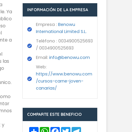
a
INFORMACIÓN DE LA EMPRESA
e. Ya
blico
Empresa :
Benowu
eso
International Limited S.L.
l
nte a
Teléfono : 0034900525693
/ 0034900525693
l
Email:
info@benowu.com
 las
Web:
go
https://www.benowu.com
/cursos-carne-joven-
nico.
canarias/
 como
ntar
lumnos
COMPARTE ESTE BENEFICIO
 y
Compartir
WhatsApp
Facebook
Twitter
Telegram