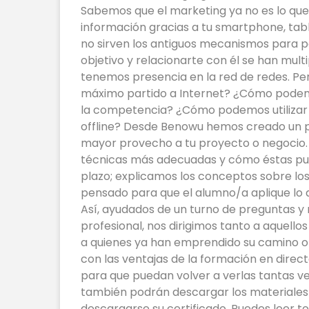
Sabemos que el marketing ya no es lo que
información gracias a tu smartphone, tab
no sirven los antiguos mecanismos para po
objetivo y relacionarte con él se han mul
tenemos presencia en la red de redes. Pe
máximo partido a Internet? ¿Cómo podemos
la competencia? ¿Cómo podemos utilizar el
offline? Desde Benowu hemos creado un p
mayor provecho a tu proyecto o negocio. 
técnicas más adecuadas y cómo éstas pue
plazo; explicamos los conceptos sobre los 
pensado para que el alumno/a aplique lo a
Así, ayudados de un turno de preguntas y r
profesional, nos dirigimos tanto a aquell
a quienes ya han emprendido su camino o
con las ventajas de la formación en direct
para que puedan volver a verlas tantas 
también podrán descargar los materiales 
descargarse su certificado. Puedes leer to