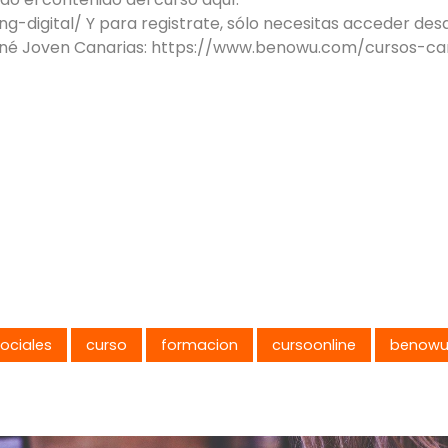
digital/ Y para registrate, sólo necesitas acceder desd
rné Joven Canarias: https://www.benowu.com/cursos-ca
ociales
curso
formacion
cursoonline
benow