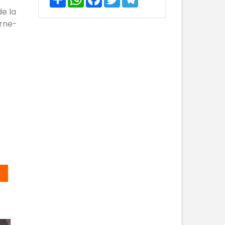
e la
rne-
u