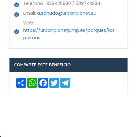
Teléfono : 928426880 / 689743284
Email:
a.sanudo@urbanplanet.eu
Web:
https://urbanplanetjump.es/parques/las-
palmas
COMPARTE ESTE BENEFICIO
Compartir
WhatsApp
Facebook
Twitter
Telegram
t