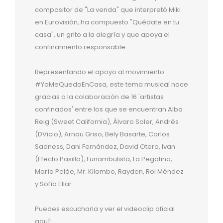
compositor de "La venda" que interpretó Miki
en Eurovisión, ha compuesto "Quédate en tu
casa", un grito a la alegría y que apoya el
confinamiento responsable.
Representando el apoyo al movimiento
#YoMeQuedoEnCasa, este tema musical nace
gracias a la colaboración de 16 'artistas
confinados' entre los que se encuentran Alba
Reig (Sweet California), Álvaro Soler, Andrés
(DVicio), Arnau Griso, Bely Basarte, Carlos
Sadness, Dani Fernández, David Otero, Ivan
(Efecto Pasillo), Funambulista, La Pegatina,
María Peláe, Mr. Kilombo, Rayden, Roi Méndez
y Sofía Ellar.
Puedes escucharla y ver el videoclip oficial
aquí: