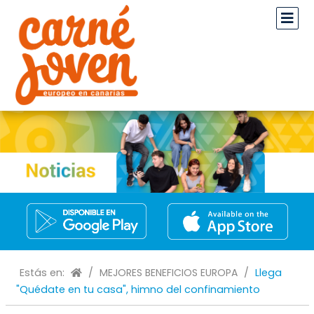
Estás en:
/
MEJORES BENEFICIOS EUROPA
/
Llega
"Quédate en tu casa", himno del confinamiento