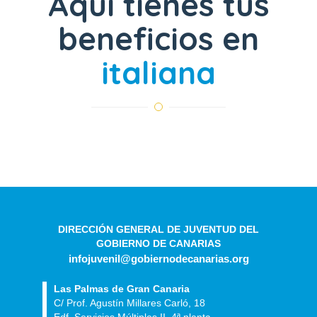
Aquí tienes tus
beneficios en
italiana
DIRECCIÓN GENERAL DE JUVENTUD DEL
GOBIERNO DE CANARIAS
infojuvenil@gobiernodecanarias.org
Las Palmas de Gran Canaria
C/ Prof. Agustín Millares Carló, 18